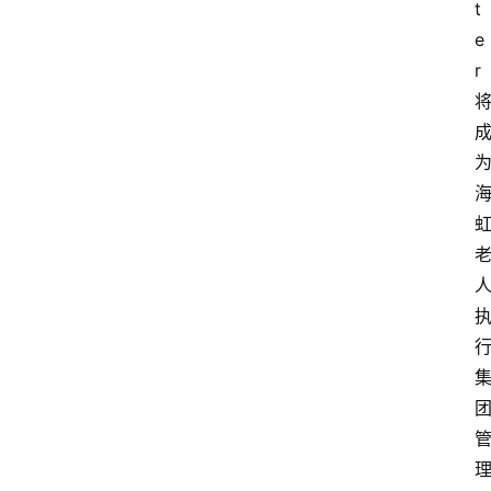
t
e
r 