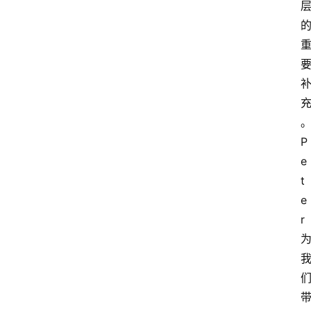
P
e
t
e
r