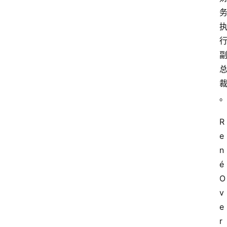
R
e
n
é 
O
v
e
r