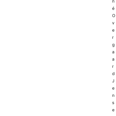
n
é 
O
v
e
r
g
a
a
r
d 
J
e
n
s
e