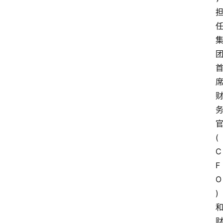
官
(
C
F
O
) 