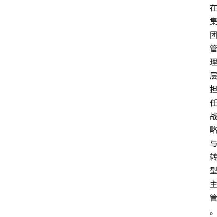
页
资
讯
人
物
志
金
销
商
设
计
会