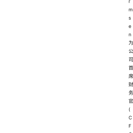
r
m
s
e
n 
官
(
C
F