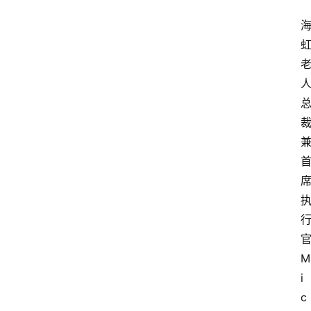
展
攻
略
金
漆
奖
M
i
c