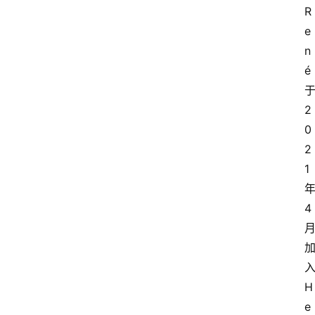
R
e
n
é
2
0
2
1
4
H
e