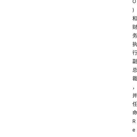
O
) 
R
e