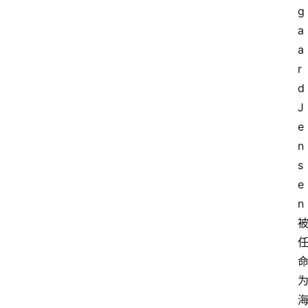
g
a
a
r
d 
J
e
n
s
e
n