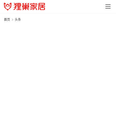
首页
头条
20
超
07
涂
1