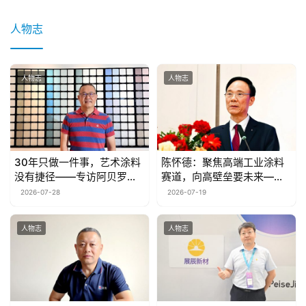
人物志
人物志
人物志
30年只做一件事，艺术涂料
陈怀德：聚焦高端工业涂料
没有捷径——专访阿贝罗尼
赛道，向高壁垒要未来——
艺术涂料董事长梁海生
专访菱湖漆董事长陈怀德
2026-07-28
2026-07-19
人物志
人物志