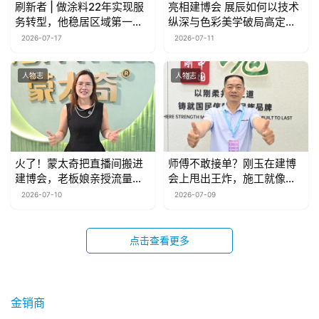
刷新者 | 做涂料22年实现服
亮相建博会 展辰如何以技术
务转型，他稳居区域第一的
纵深与色彩美学破局高定赛
秘诀是什么？
道？
2026-07-17
2026-07-11
人物志
人物志
火了！蒙太奇把直播间搬进
师傅不敢接单？刚玉在建博
建博会，老板娘亲授流量真
会上甩出王炸，施工就像贴
经
瓷砖
2026-07-10
2026-07-09
点击查看更多
金销商