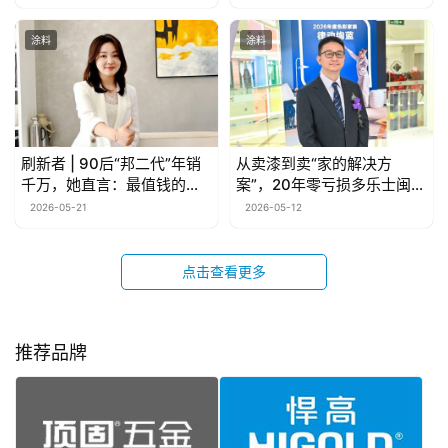
涂料
涂料
刷新者 | 90后“邦二代”年销
从卖漆到卖“家的解决方
千万，她直言：最值钱的不
案”，20年零亏损多乐士闽商
是漆！
早就玩明白了
2026-05-21
2026-05-12
点击查看更多
推荐品牌