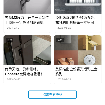
独特M2段力，开合一步到位
顶固逸系列橱柜收纳五金，
｜顶固一字静音阻尼铰链焕
充分利用厨房每一寸空间
新上市
2024-03-01
2023-06-20
五金
五金
传承天地，勇攀侧峰，
美标推出全新鎏光熠彩五金
Conecta铰链雍容登场！
系列
2023-04-27
2023-02-13
点击查看更多