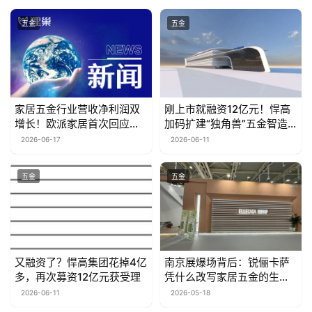
五金
五金
家居五金行业营收净利润双
刚上市就融资12亿元！悍高
增长！欧派家居首次回应为
加码扩建“独角兽”五金智造
何不入局该赛道
基地
2026-06-17
2026-06-11
五金
五金
又融资了？悍高集团花掉4亿
南京展爆场背后：锐俪卡萨
多，再次募资12亿元获受理
凭什么改写家居五金的生存
逻辑？
2026-06-11
2026-05-18