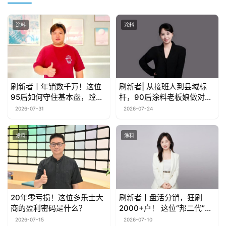
涂料
涂料
刷新者丨年销数千万！这位
刷新者| 从接班人到县域标
95后如何守住基本盘，蹚出
杆，90后涂料老板娘做对了
新路子？
什么？
2026-07-31
2026-07-24
涂料
涂料
20年零亏损！这位多乐士大
刷新者丨盘活分销，狂刷
商的盈利密码是什么？
2000+户！ 这位“邦二代”如
何锻造增长引擎？
2026-07-15
2026-07-10