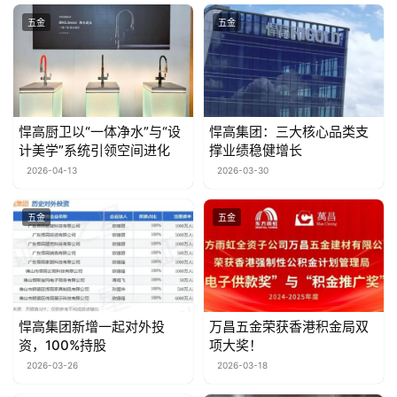
五金
五金
悍高厨卫以“一体净水”与“设
悍高集团：三大核心品类支
计美学”系统引领空间进化
撑业绩稳健增长
2026-04-13
2026-03-30
五金
五金
悍高集团新增一起对外投
万昌五金荣获香港积金局双
资，100%持股
项大奖！
2026-03-26
2026-03-18