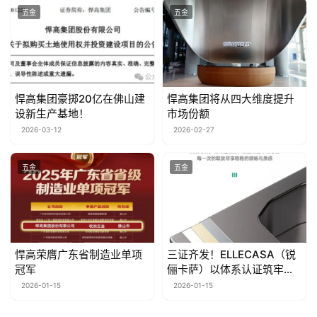
五金
五金
悍高集团豪掷20亿在佛山建
悍高集团将从四大维度提升
设新生产基地！
市场份额
2026-03-12
2026-02-27
首
五金
五金
页
资
讯
悍高荣膺广东省制造业单项
三证齐发！ELLECASA（锐
冠军
俪卡萨）以体系认证筑牢五
人
金品质根基
2026-01-15
2026-01-15
物
志