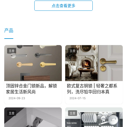
点击查看更多
金
销
商
产品
设
计
五金
五金
会
展
顶固锌合金门锁新品，解锁
欧式复古铜锁 | 轻奢之都系
攻
家居生活新风尚
列，洗尽铅华回归本真
略
2024-09-23
2024-07-15
金
五金
五金
漆
奖