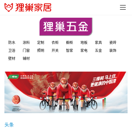
防水
涂料
定制
衣柜
橱柜
地板
家具
瓷砖
卫浴
门窗
照明
开关
智家
家电
五金
装饰
壁材
辅材
头条