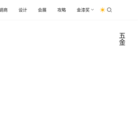
销商
设计
会展
攻略
金漆奖
五
金
家居
五
金
五金
行业
6月11
营收
号，
派家
净利
2026-
接受
润双
06-17
资者
增
问，
刚上
长！
投资
市就
欧派
问到