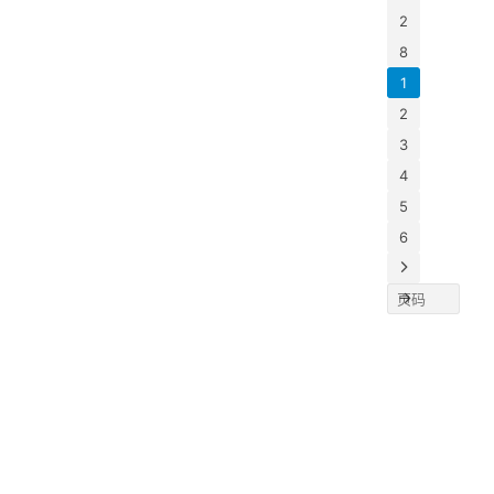
供款
记录
2
投资
奖”与
表》
20亿
8
“积金
有投
元建
1
推广
者问
新生
2
奖”两
司将
基地
3
项荣
何提
此举
4
誉。
市场
大幅
香港
5
额？
升其
制性
6
悍高
能规
积金
团回
模，
称，
固行
前家
领先
五金
位。
业市
根据
竞争
告，
局较
高集
分散
团…