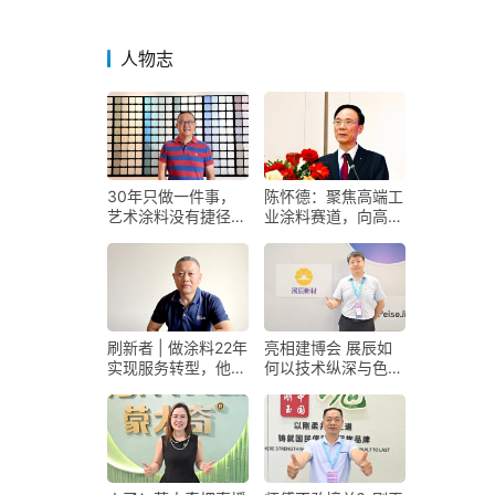
品质升级
人物志
30年只做一件事，
陈怀德：聚焦高端工
艺术涂料没有捷径
业涂料赛道，向高壁
——专访阿贝罗尼艺
垒要未来——专访菱
术涂料董事长梁海生
湖漆董事长陈怀德
刷新者 | 做涂料22年
亮相建博会 展辰如
实现服务转型，他稳
何以技术纵深与色彩
居区域第一的秘诀是
美学破局高定赛道？
什么？