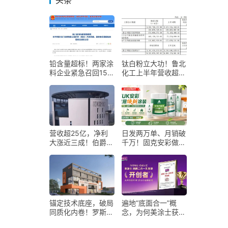
头条
铅含量超标！两家涂
钛白粉立大功！鲁北
料企业紧急召回150
化工上半年营收超
桶问题产品
30亿，净利大涨
119.46%
营收超25亿，净利
日发两万单、月销破
大涨近三成！伯爵涂
千万！固克安彩做对
料顶住原料涨价压力
了什么？
锚定技术底座，破局
遍地“底面合一”概
同质化内卷！罗斯夫
念，为何美涂士获得
全链路赋能涂料行业
开创者认证？