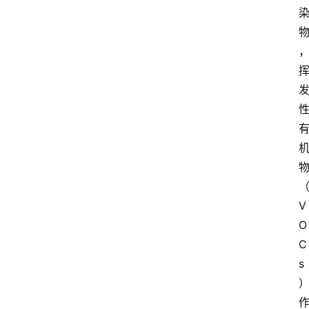
资
讯
人
物
志
金
销
商
V
O
设
计
C
s
会
展