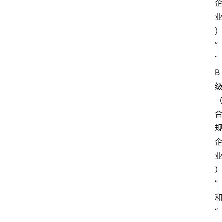
”
“
B 
”
“