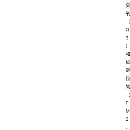
O
3
P
M
2
.