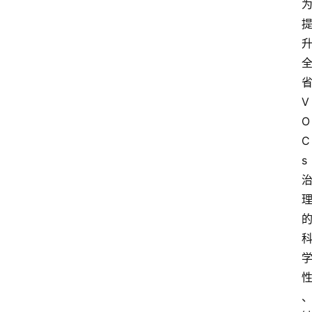
V
O
C
s