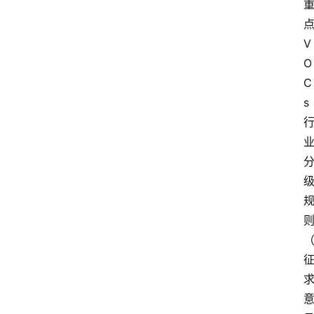
V
O
C
s