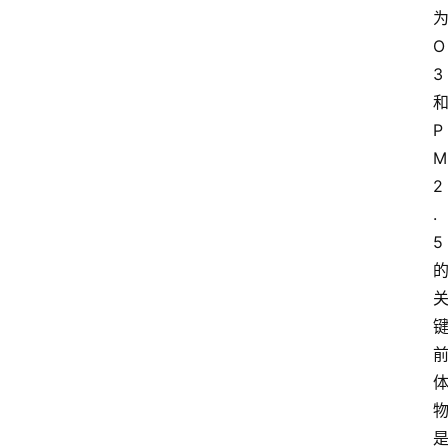
为
攻
O
略
3
和
金
P
漆
M
奖
2
.
5