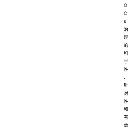
O
C
s 