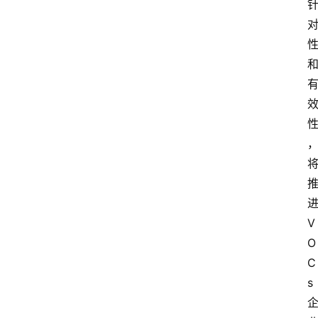
V
O
C
s