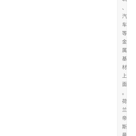
、
汽
车
等
金
属
基
材
上
面
。
荷
兰
帝
斯
曼