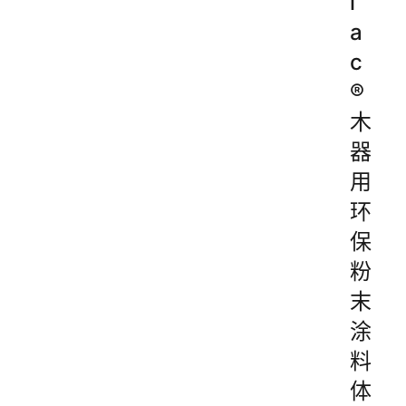
l
a
c
®
木
器
用
环
保
粉
末
涂
料
体