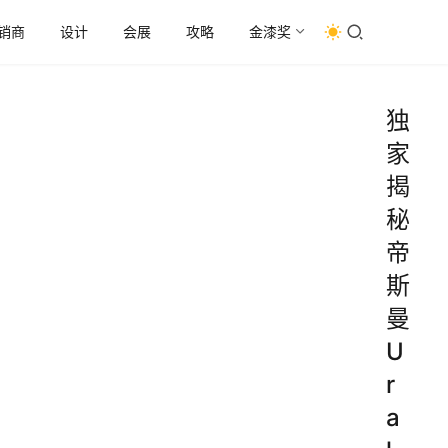
销商
设计
会展
攻略
金漆奖
独
家
揭
秘
帝
斯
曼
U
r
a