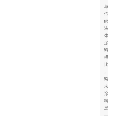
与
传
统
液
体
涂
料
相
比
，
粉
末
涂
料
是
一