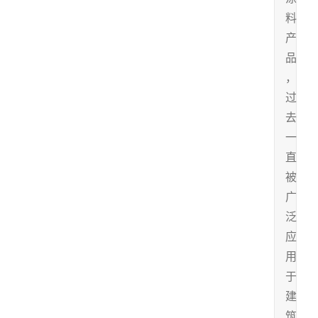
料
产
品
，
过
去
一
直
被
广
泛
应
用
于
建
筑