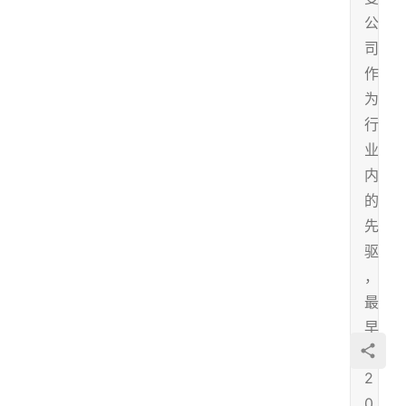
公
司
作
为
行
业
内
的
先
驱
，
最
早
于
2
0