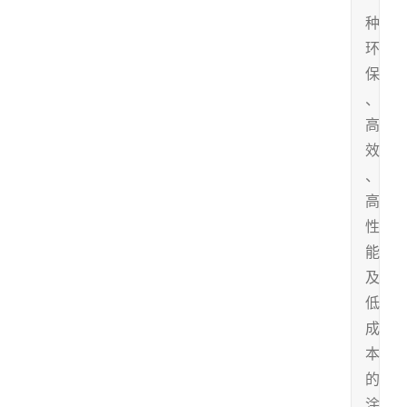
种
环
保
、
高
效
、
高
性
能
及
低
成
本
的
涂