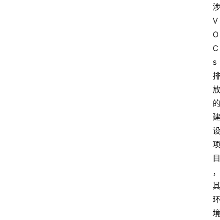
V
O
C
s