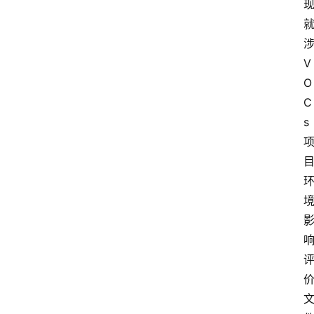
V
O
C
s