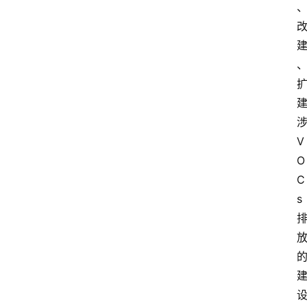
V
O
C
s