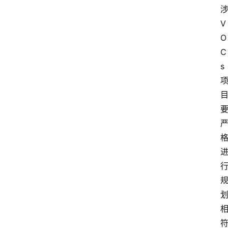
V
O
C
s