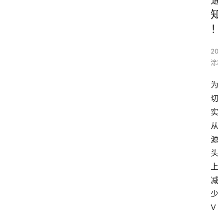
20
涂
V