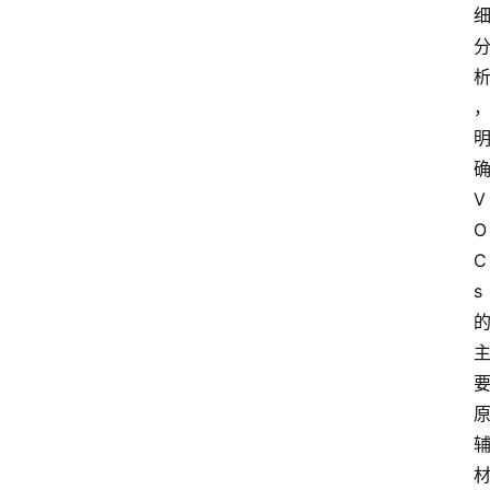
V
O
C
s