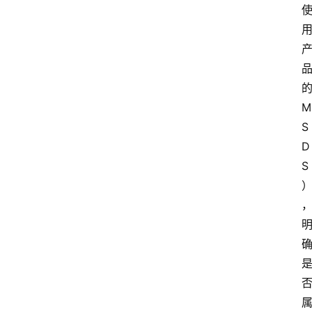
M
S
D
S