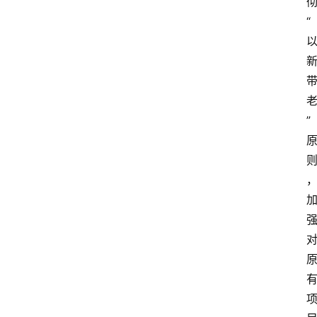
首
“
页
资
讯
人
”
物
志
金
销
商
设
计