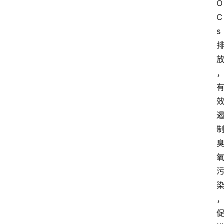
O
C
s