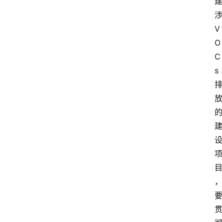
V
O
C
s