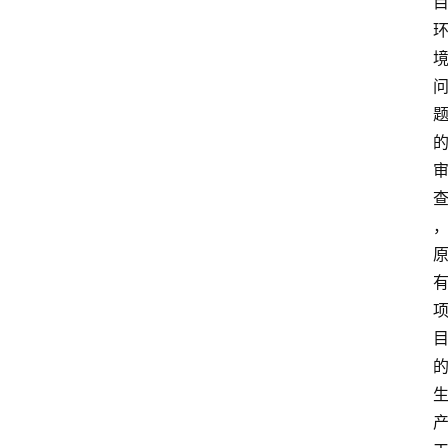
会
展
攻
略
金
漆
奖