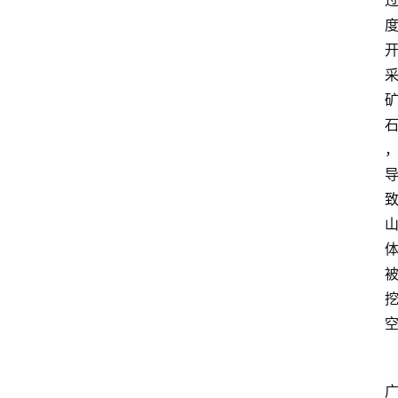
首
页
资
讯
人
物
志
金
销
商
设
计