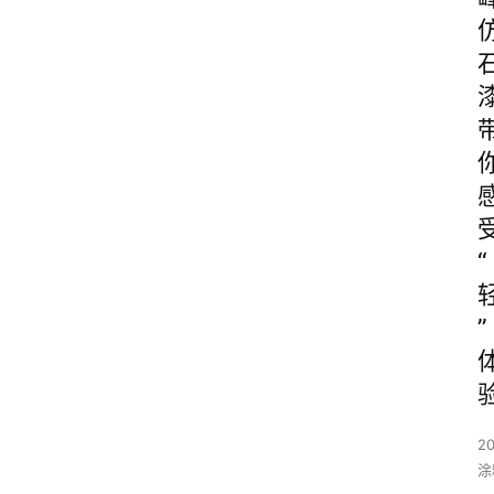
“
”
20
涂