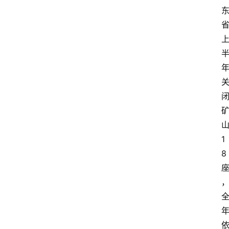
会
展
攻
略
金
漆
奖
1
8