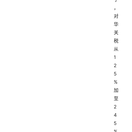
，
对
华
关
税
从
1
2
5
%
加
至
2
4
5
%