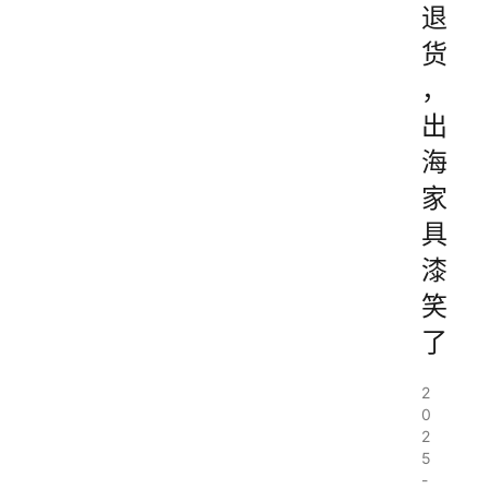
退
货
，
出
海
家
具
漆
笑
了
2
0
2
5
-