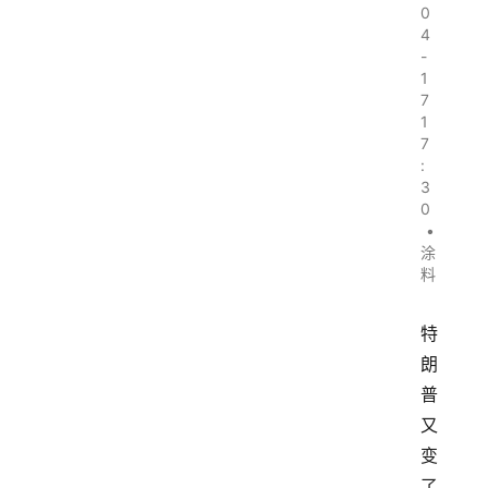
0
4
-
1
7
1
7
:
3
0
•
涂
料
特
朗
普
又
变
了