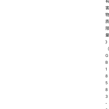
首
页
资
讯
人
物
G
志
B
1
金
8
销
5
商
8
3
设
-
计