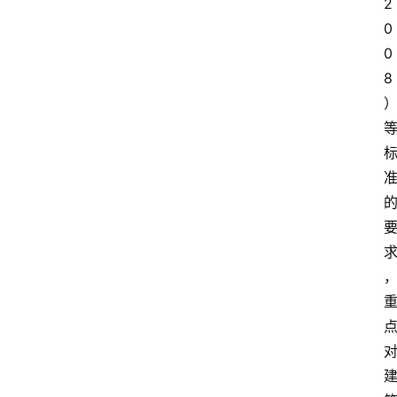
2
0
会
0
展
8
攻
略
金
漆
奖