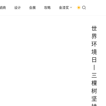
销商
设计
会展
攻略
金漆奖
世
界
环
境
日
丨
三
棵
树
坚