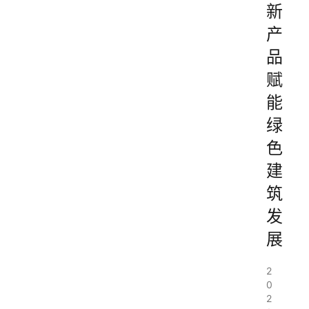
新
产
品
赋
能
绿
色
建
筑
发
展
2
0
2