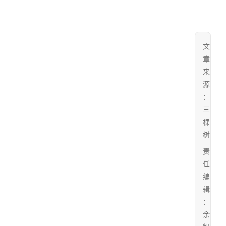
文
章
来
源
：
三
棵
树
责
任
编
辑
：
余