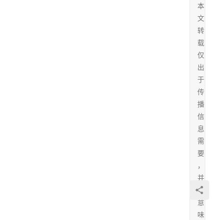
本
文
转
载
仅
出
于
传
播
信
息
需
要
，
并
不
意
味