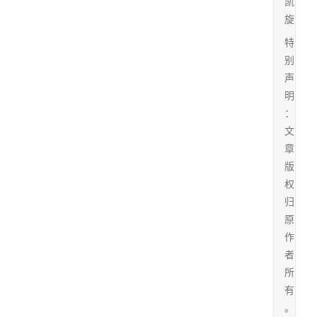
凯
旋
特
别
声
明
：
文
章
版
权
归
原
作
者
所
有
。