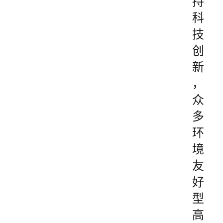
持
科
技
创
新
，
众
多
环
境
友
好
型
高