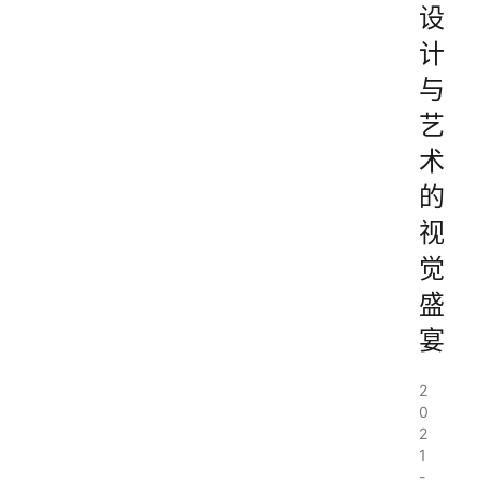
设
计
与
艺
术
的
视
觉
盛
宴
2
0
2
1
-