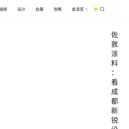
销商
设计
会展
攻略
金漆奖
佐
敦
涂
料
：
看
成
都
新
锐