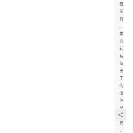
者
所
有
。
本
文
转
载
仅
出
于
传
播
信
息
需
要
，