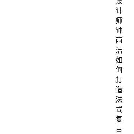
设
计
师
钟
雨
洁
如
何
打
造
法
式
复
古