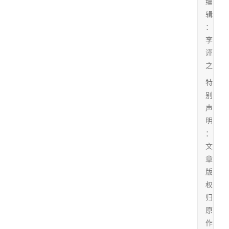
编
辑
：
李
谨
之
特
别
声
明
：
文
章
版
权
归
原
作