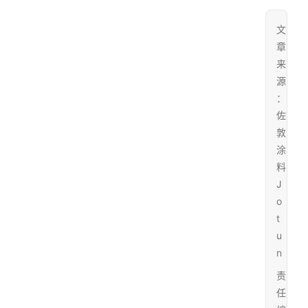
文
章
来
源
：
佐
敦
涂
料
J
o
t
u
n
责
任