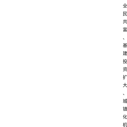
攻
略
金
漆
奖
、