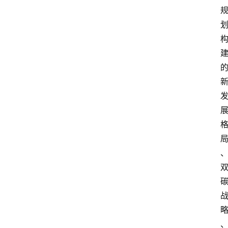
页
资
讯
人
物
志
金
销
商
设
计
会
展