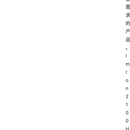
会
展
攻
略
。
金
I
漆
m
奖
r
o
n 
2
1
0
0 
H