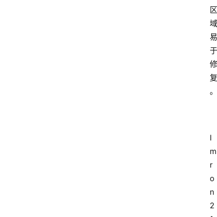
I
m
r
o
n 
2