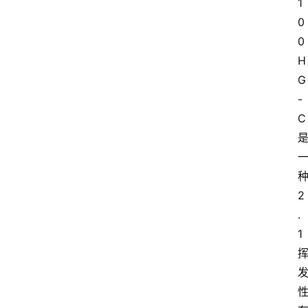
1
0
0 
H
G
-
C
2
.
1