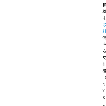
N
Y
S
E