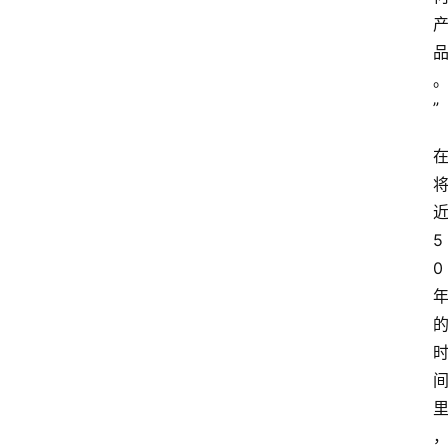
”
5
0