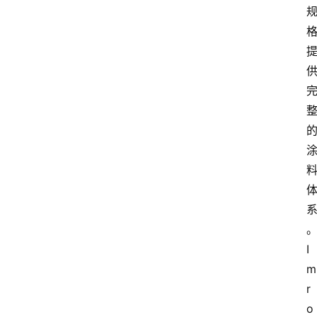
。
I
m
r
o