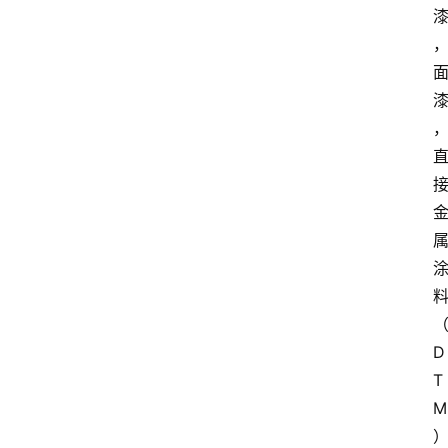
D
T
M