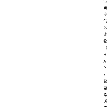
H
A
P