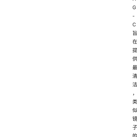
G
-
C