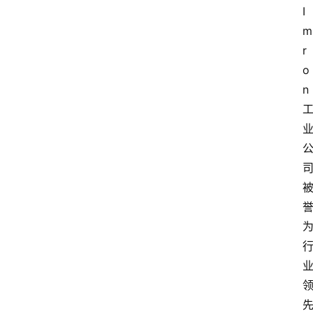
I
m
r
o
n