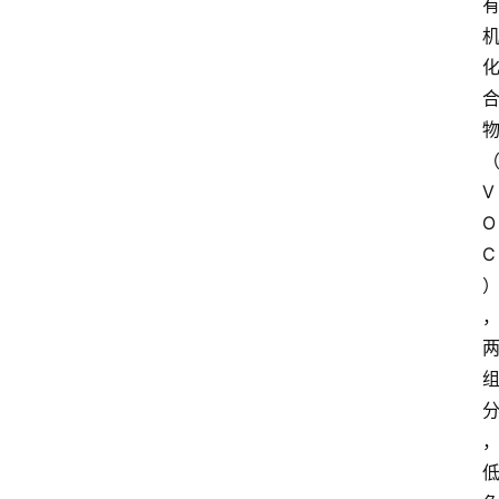
V
O
C