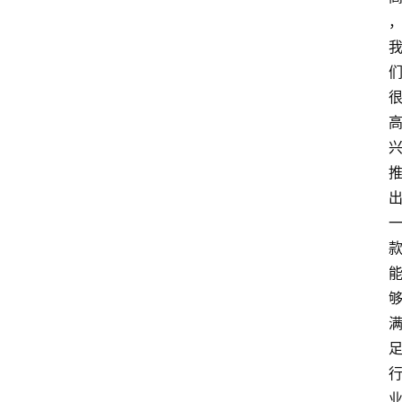
首
页
资
讯
人
物
志
金
销
商
设
计