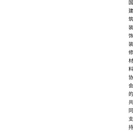
攻
略
金
漆
奖