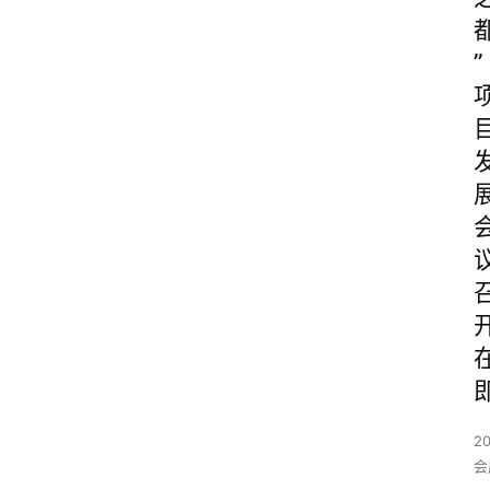
”
20
会