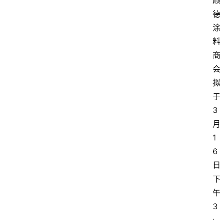
于
3 
月
1
6 
午
3