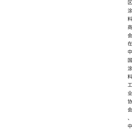
页
资
讯
人
物
志
金
销
商
设
计
会
展