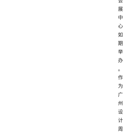
会
展
中
心
如
期
举
办
。
作
为
广
州
设
计
周