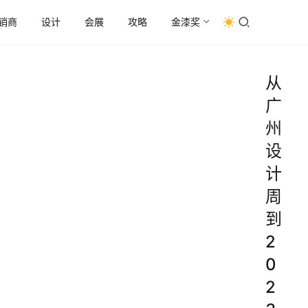
销商
设计
会展
攻略
金漆奖
从
广
州
设
计
周
到
2
0
2