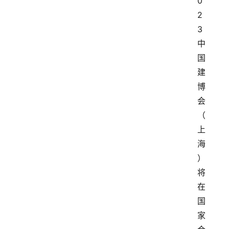
0
2
3
中
国
建
博
会
（
上
海
）
将
在
国
家