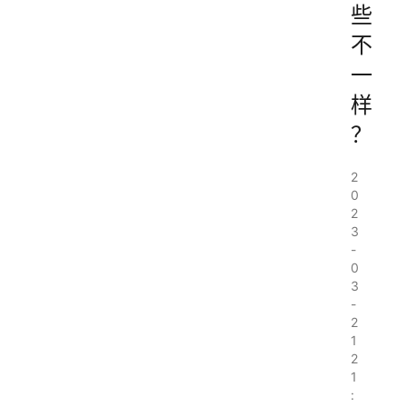
些
不
一
样
？
2
0
2
3
-
0
3
-
2
1
2
1
: