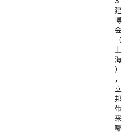
3
建
博
会
（
上
海
）
，
立
邦
带
来
哪