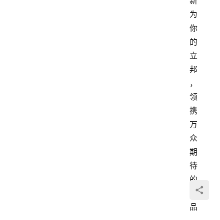
新
为
你
的
立
邦
，
领
携
万
众
期
待
的
臻
品