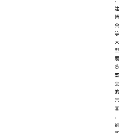
、
建
博
会
等
大
型
展
览
盛
会
的
常
客
，
刷