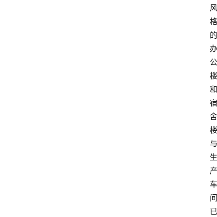
首
页
资
讯
人
物
志
金
销
商
设
计