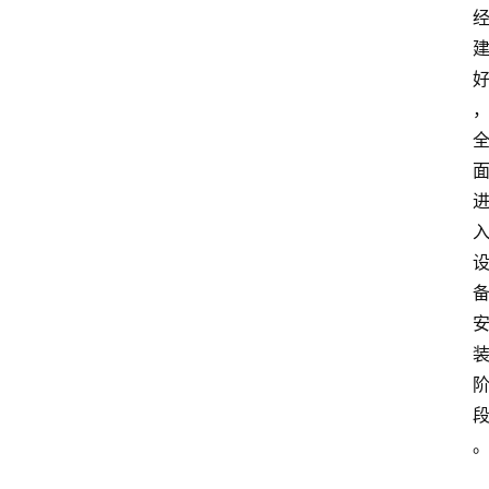
会
展
攻
略
金
漆
奖