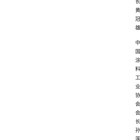
首
页
资
讯
人
物
志
金
销
商
设
计