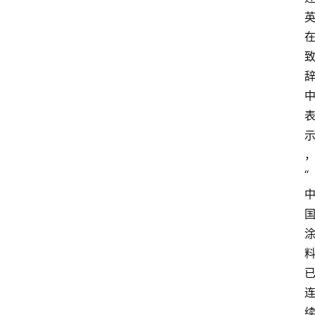
会
展
攻
略
金
漆
奖
“