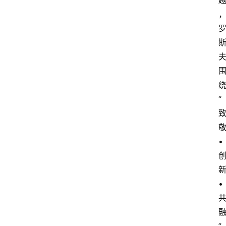
“
•
•