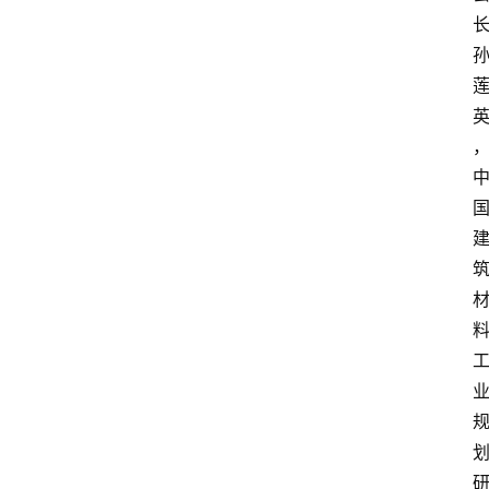
页
资
讯
人
物
志
金
销
商
设
计
会
展