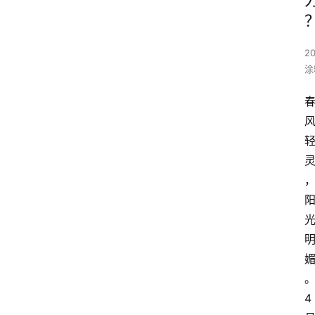
20
涂
4