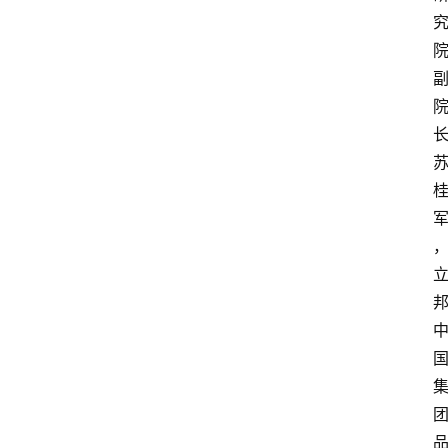
攻
略
金
漆
奖