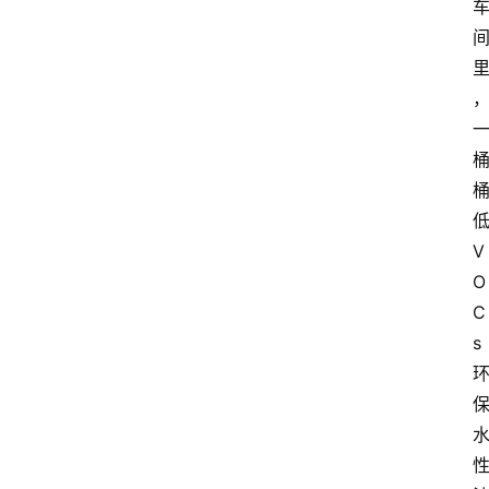
V
O
C
s