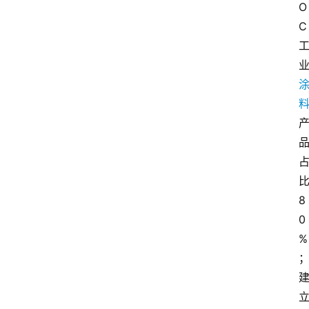
O
C
8
0
%