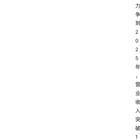
页
资
讯
2
0
人
2
物
5
志
金
销
商
设
计
1
会