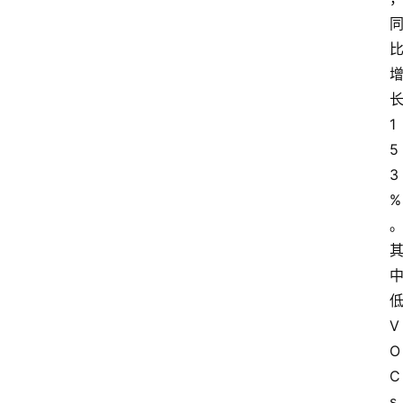
1
5
3
%
V
O
C
s