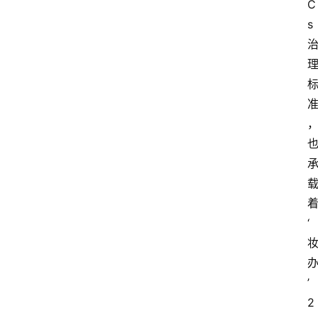
C
s
‘
’
2