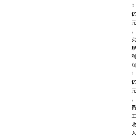
展
0
攻
略
金
漆
奖
1