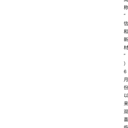
“
”
6