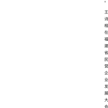
首
页
资
讯
人
物
志
金
销
商
设
计