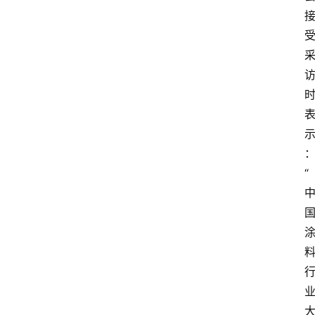
会
展
攻
略
金
漆
奖
“