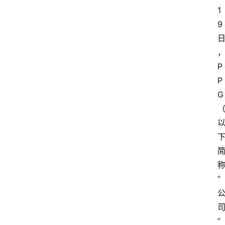
1
9
P
P
G
“
”