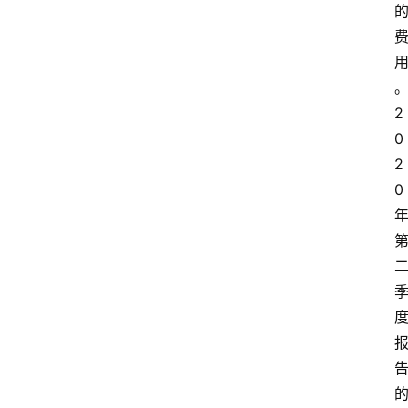
2
0
2
0