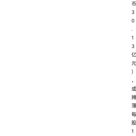
3
0
.
1
3
1