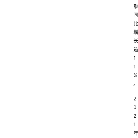
1
1
%
2
0
2
1