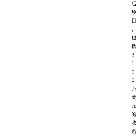
3
1
0
0
首