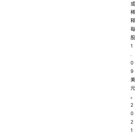
1
.
0
9
2
0
2
1