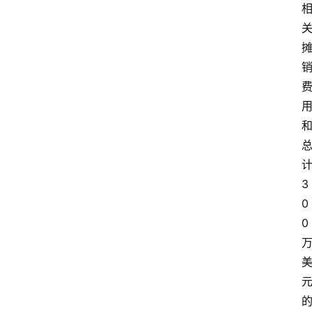
页
资
讯
人
物
志
金
3
销
商
0
0
设
计
会
展