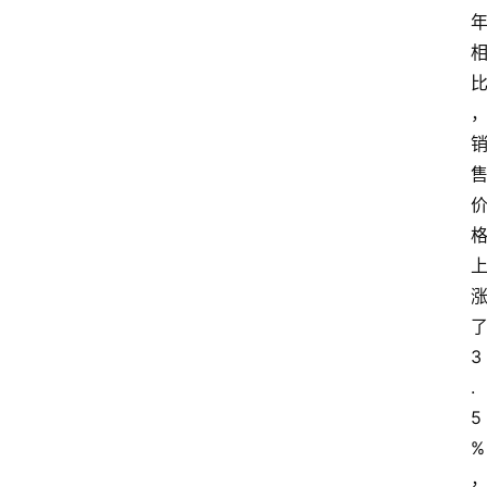
3
.
5
%