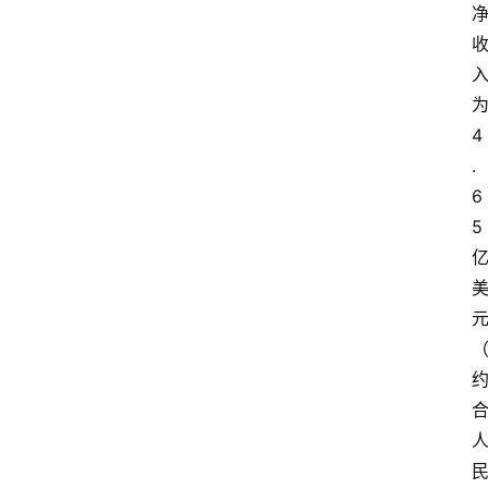
4
.
6
5