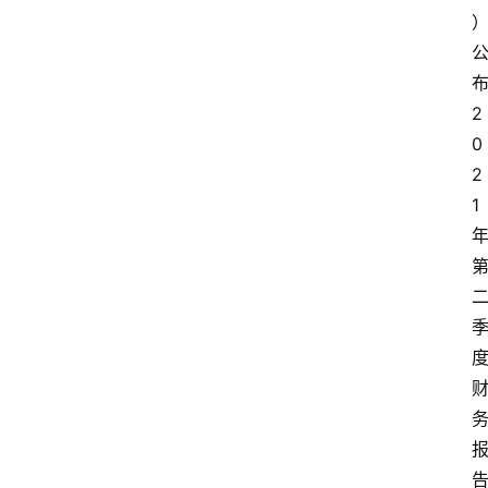
2
0
2
1