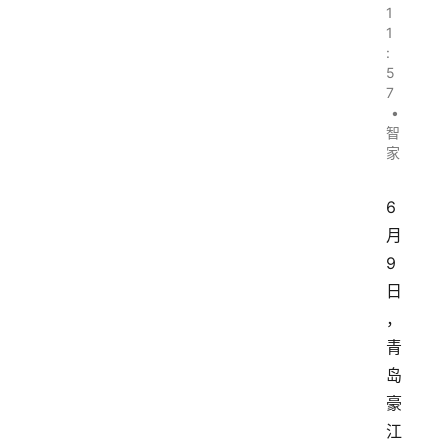
1
1
:
5
7
•
智
家
6
月
9
日
，
青
岛
豪
江