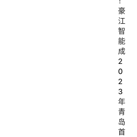
！
豪
江
智
能
成
2
0
2
3
年
青
岛
首