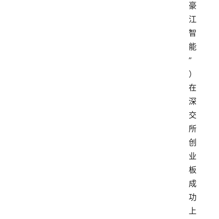
豪
江
智
能
”
）
在
深
交
所
创
业
板
成
功
上