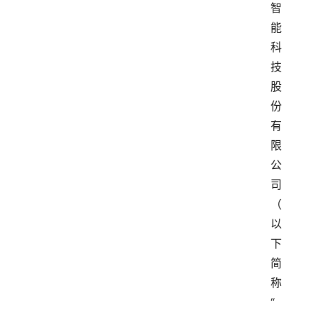
智
能
科
技
股
份
有
限
公
司
（
以
下
简
称
“