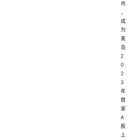
市
，
成
为
青
岛
2
0
2
3
年
首
家
A
股
上