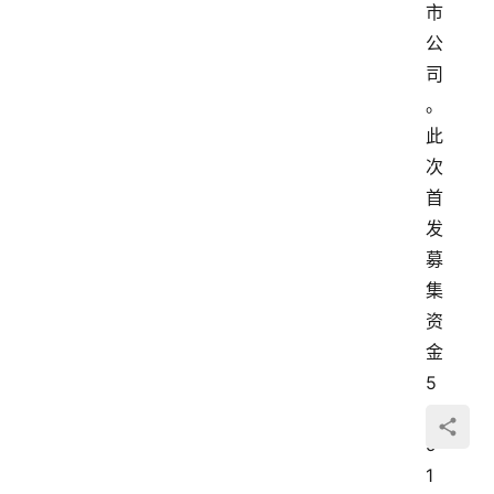
市
公
司
。
此
次
首
发
募
集
资
金
5
.
9
1