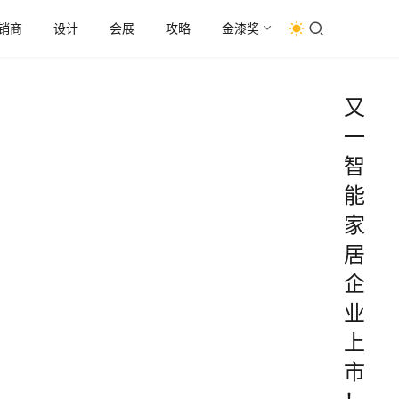
销商
设计
会展
攻略
金漆奖
又
一
智
能
家
居
企
业
上
市