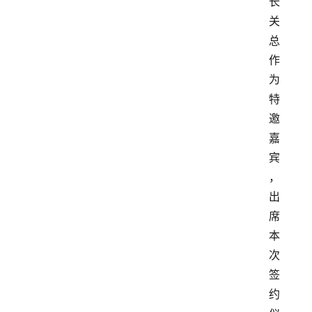
长
关
总
作
为
特
邀
嘉
宾
，
出
席
本
次
签
约