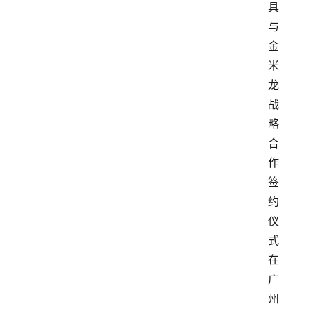
具
与
金
米
龙
战
略
合
作
签
约
仪
式
在
广
州