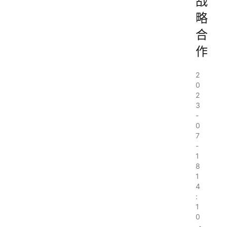
战
略
合
作
2
0
2
3
-
0
7
-
1
8
1
4
:
1
0
•