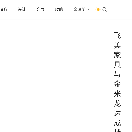
销商
设计
会展
攻略
金漆奖
飞
美
家
具
与
金
米
龙
达
成