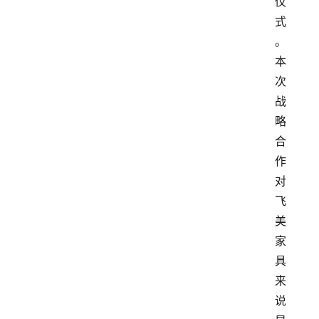
仪
式
。
本
次
战
略
合
作
对
飞
美
家
具
来
说