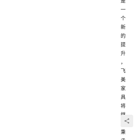
是
一
个
新
的
提
升
，
飞
美
家
具
将
继
续
秉