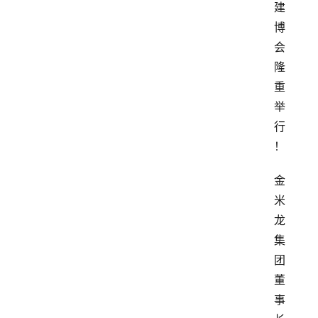
建
博
会
隆
重
举
行
！
金
米
龙
集
团
董
事