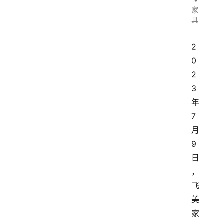
家
具
2
0
2
3
年
7
月
9
日
，
飞
美
家