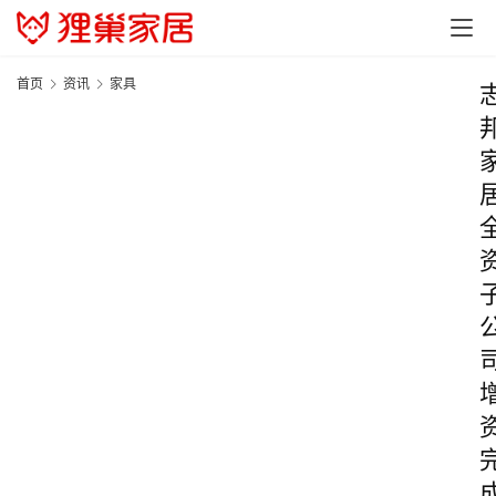
首页
资讯
家具