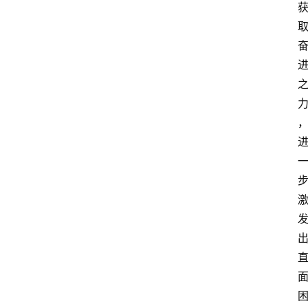
首
页
资
讯
人
物
志
金
销
商
设