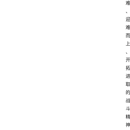
计
会
展
攻
略
金
漆
奖