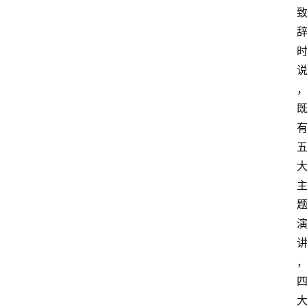
首
页
资
讯
人
物
志
金
销
商
设
计