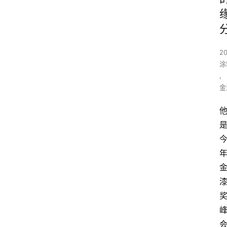
20
涂
,
金