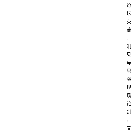
会
展
攻
略
金
漆
奖