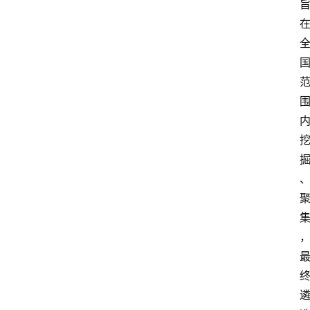
攻
略
金
漆
奖