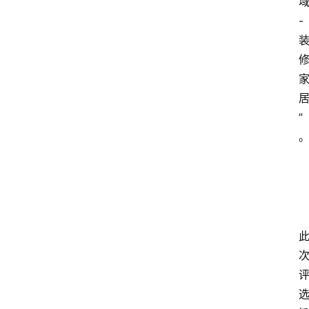
-
资
讯
人
物
志
”
金
销
商
设
计
会
展