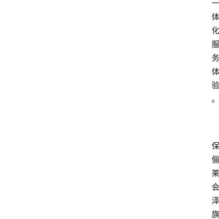
攻
略
金
漆
奖