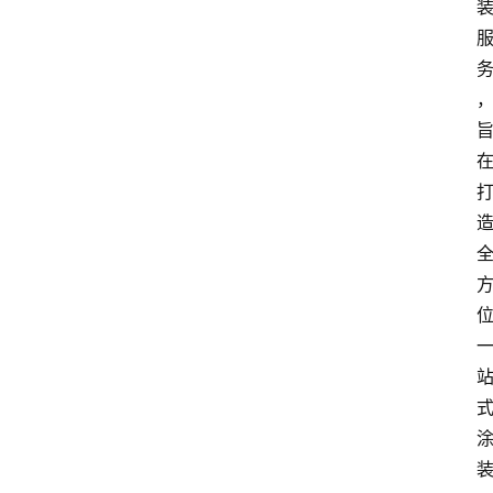
页
资
讯
人
物
志
金
销
商
设
计
会
展