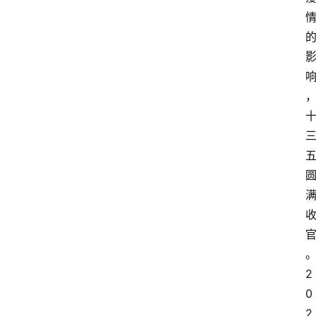
讯
人
物
志
金
销
商
设
计
会
展
2
0
攻
2