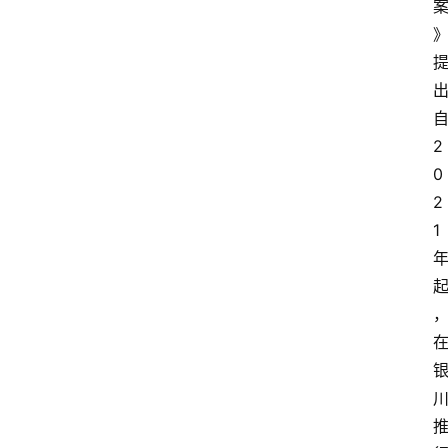
页
资
讯
人
2
物
0
志
2
1
金
销
商
设
计
会
展