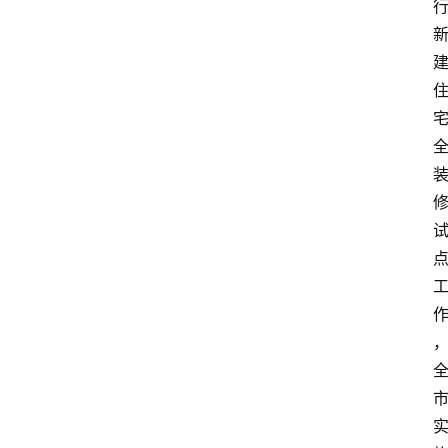
攻
略
金
漆
奖