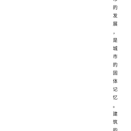
的
发
展
，
是
城
市
的
固
体
记
忆
。
建
筑
的