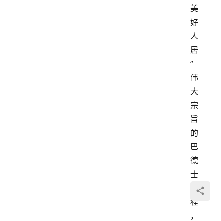
美
好
人
居
”
伟
大
宗
旨
的
巴
德
士
工
程
，