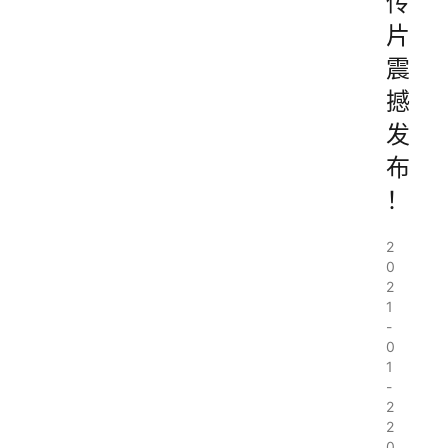
传
片
震
撼
发
布
！
2
0
2
1
-
0
1
-
2
2
0