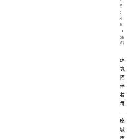
8
:
4
9
•
涂
料
建
筑
陪
伴
着
每
一
座
城
市