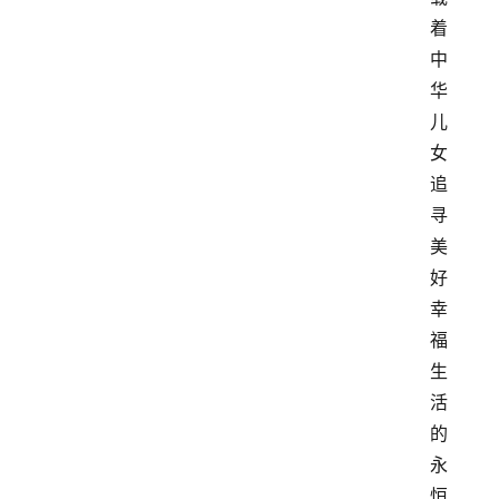
着
中
华
儿
女
追
寻
美
好
幸
福
生
活
的
永
恒