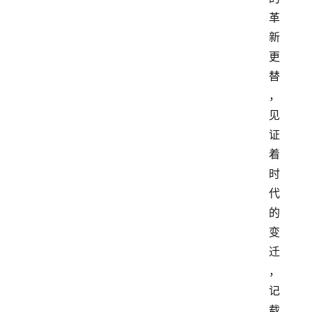
革
新
更
替
，
见
证
着
时
代
的
变
迁
，
记
载