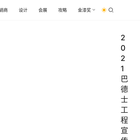
销商
设计
会展
攻略
金漆奖
2
0
2
1
巴
德
士
工
程
宣