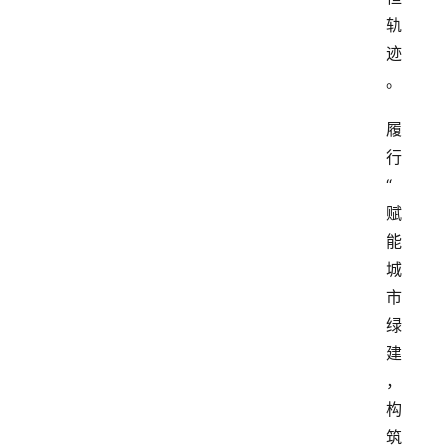
轨
迹
。
履
行
“
赋
能
城
市
绿
建
，
构
筑