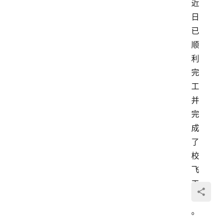
近
日
已
顺
利
完
工
并
完
成
了
校
飞
工
作
。