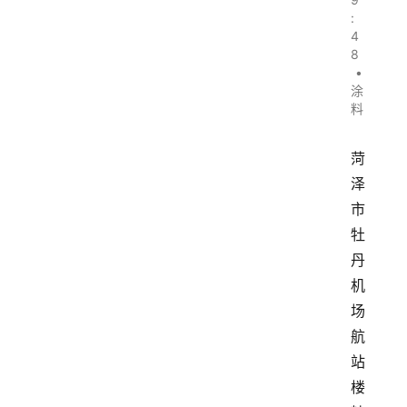
:
4
8
•
涂
料
菏
泽
市
牡
丹
机
场
航
站
楼