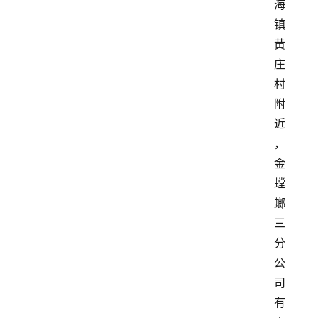
海
镇
黄
庄
村
附
近
，
金
螳
螂
三
分
公
司
有