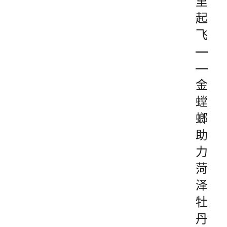
里
起
飞
—
—
金
螳
螂
助
力
菏
泽
牡
丹