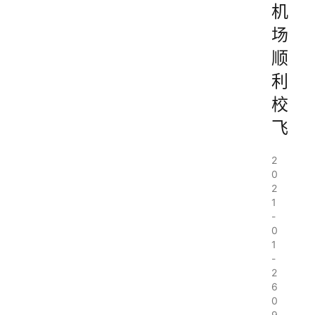
机
场
顺
利
校
飞
2
0
2
1
-
0
1
-
2
6
0
9