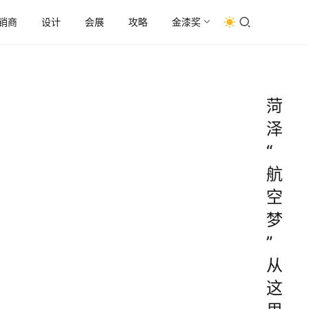
销商
设计
会展
攻略
金漆奖
菏
泽
“
航
空
梦
”
从
这