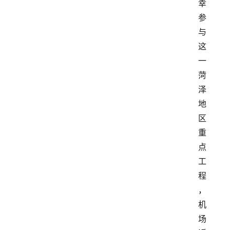
幸
参
与
这
一
菏
泽
地
区
重
点
工
程
，
机
场