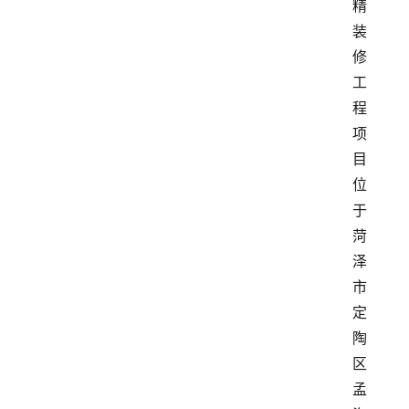
精
装
修
工
程
项
目
位
于
菏
泽
市
定
陶
区
孟