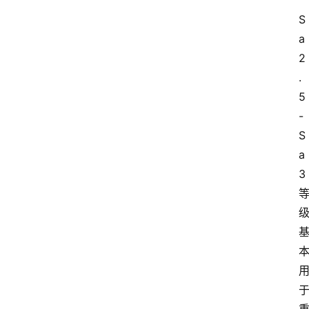
S
a
2
.
5
-
S
a
3