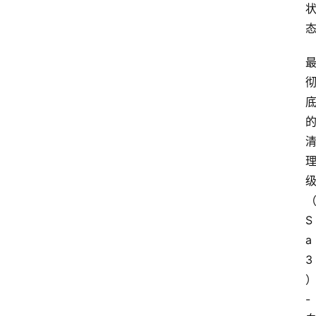
S
a
3
- 