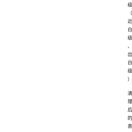
页
资
讯
人
物
志
金
销
商
设
计
会
展