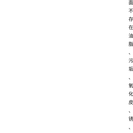
攻
略
金
漆
奖