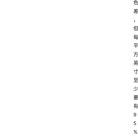
9
5
%