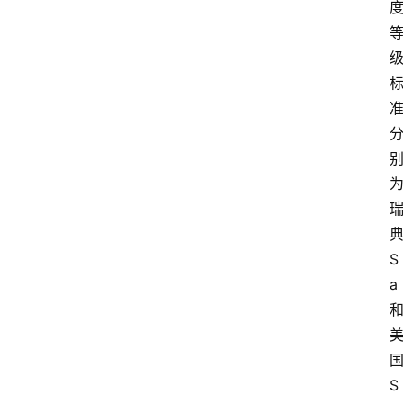
S
a
S