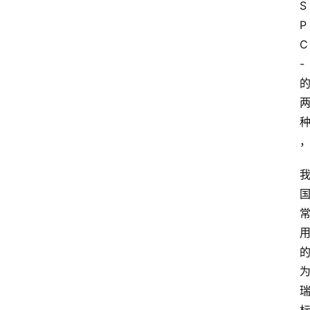
S
P
C
-