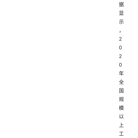
据
显
示
，
2
0
2
0
年
全
国
规
模
以
上
工