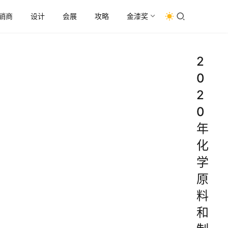
销商
设计
会展
攻略
金漆奖
2
0
2
0
年
化
学
原
料
和