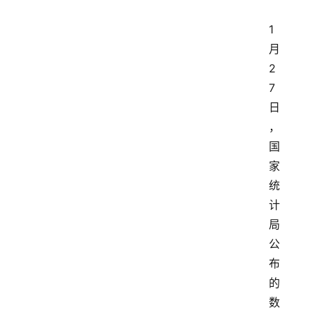
1
月
2
7
日
，
国
家
统
计
局
公
布
的
数