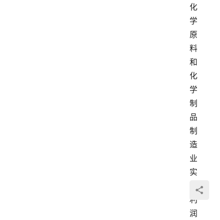
化
学
原
料
和
化
学
制
品
制
造
业
实
现
利
润