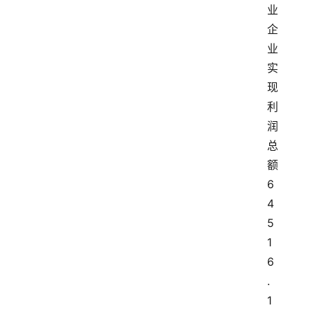
业
企
业
实
现
利
润
总
额
6
4
5
1
6
.
1