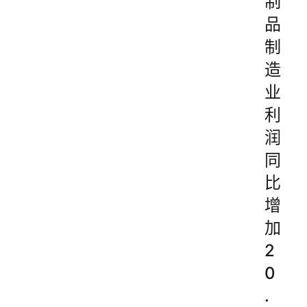
制
品
制
造
业
利
润
同
比
增
加
2
0
.