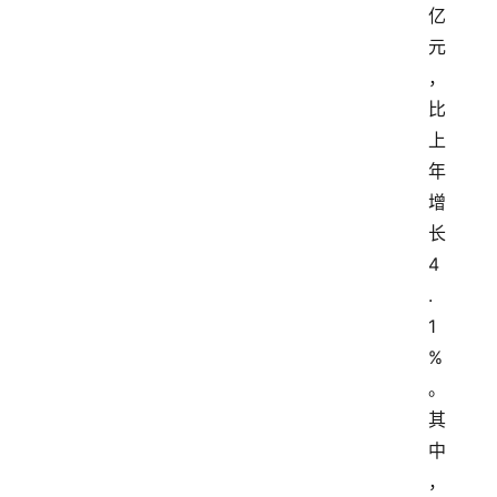
亿
元
，
比
上
年
增
长
4
.
1
%
。
其
中
，