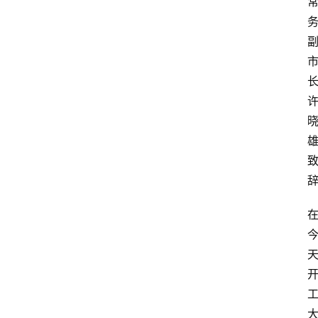
首
页
资
讯
人
物
志
金
销
商
设
计