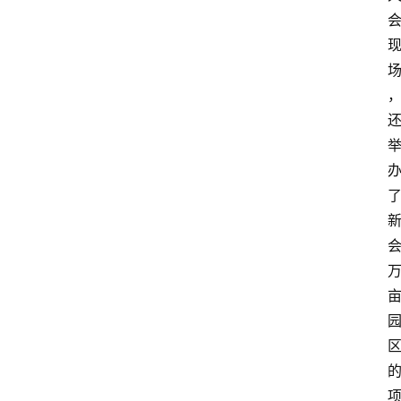
会
展
攻
略
金
漆
奖