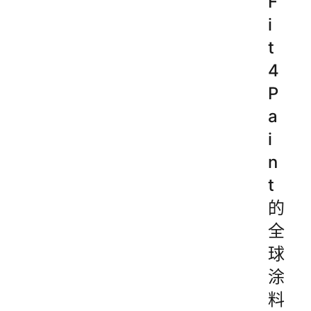
F
i
t
4
P
a
i
n
t
的
全
球
涂
料