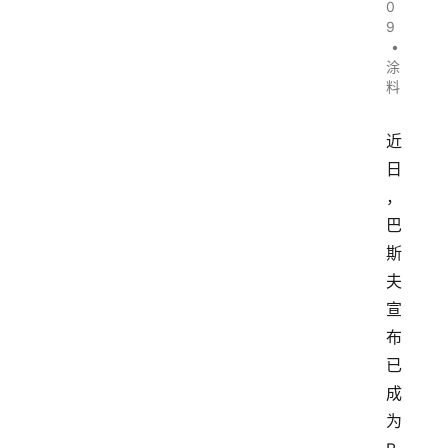
0
9
•
涂
料
近
日
，
巴
斯
夫
宣
布
已
成
为