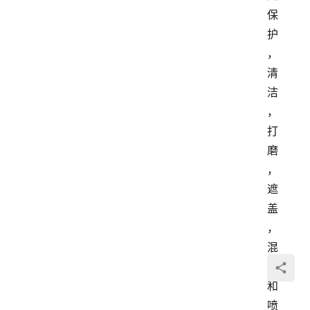
保
护
，
清
洁
，
打
磨
，
遮
盖
，
混
合
和
喷