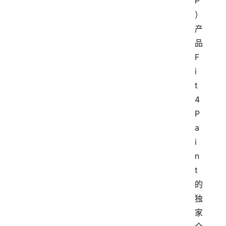
P
）
产
品
F
i
t
4
P
a
i
n
t
的
独
家