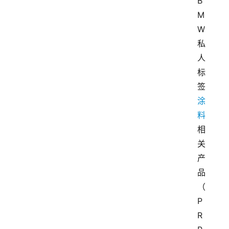
B
M
W
私
人
标
签
涂
料
相
关
产
品
（
P
R