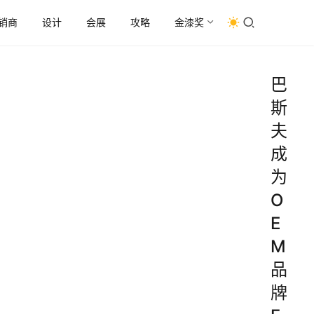
销商
设计
会展
攻略
金漆奖
巴
斯
夫
成
为
O
E
M
品
牌