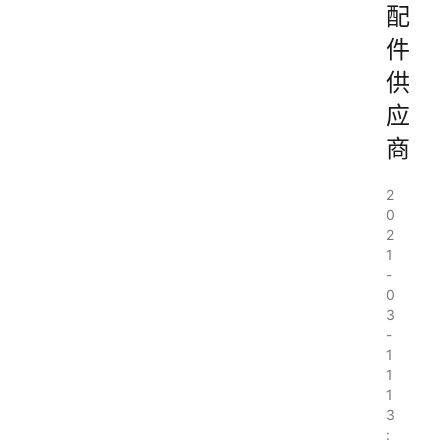
配
件
供
应
商
2
0
2
1
-
0
3
-
1
1
1
3
: