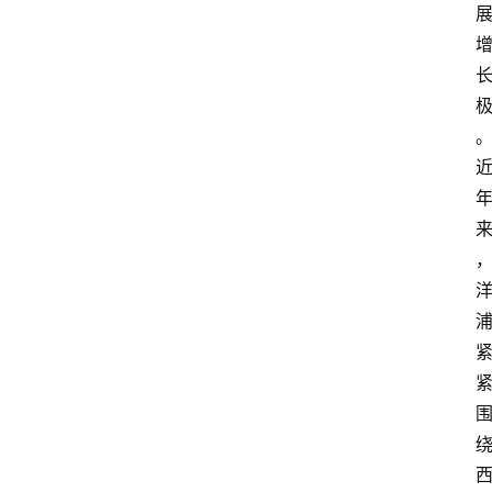
首
页
资
讯
人
物
志
金
销
商
设
计