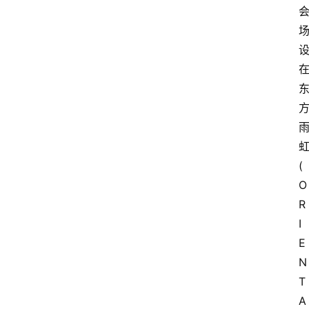
(
O
R
I
E
N
T
A