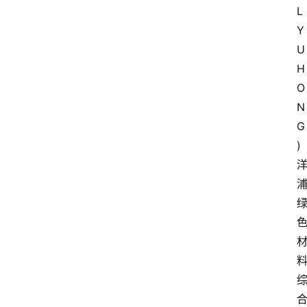
L 
Y
U
H
O
N
G
)