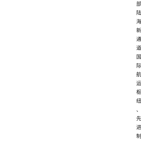
会
展
攻
略
金
漆
奖