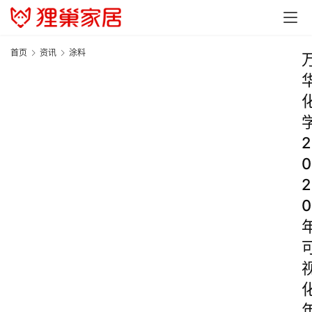
首页
资讯
涂料
2
0
2
0