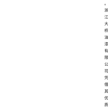
页
资
讯
人
物
志
金
销
商
设
计
会