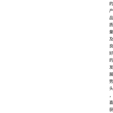
展
攻
略
金
漆
奖