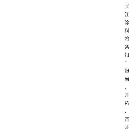
页
资
讯
人
物
志
“
金
销
商
设
计
会
展