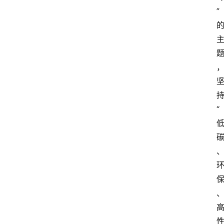
”
攻
略
金
漆
奖
“