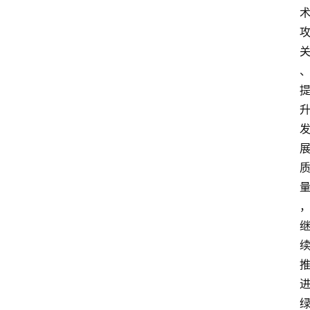
会
展
攻
略
金
漆
奖