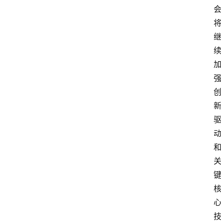
首
页
资
讯
人
物
志
金
销
商
设
计