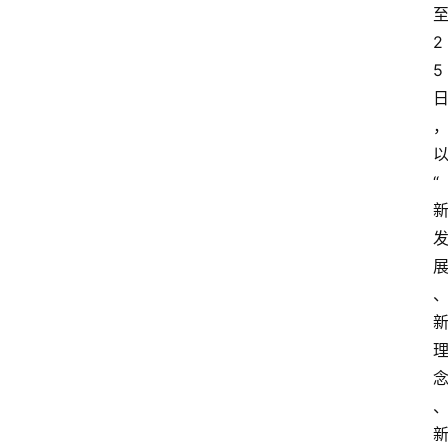
2
5
“