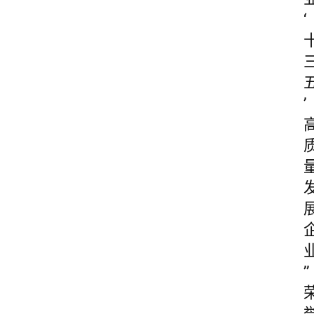
‘
’
”