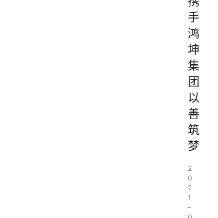
携
手
鸿
坤
集
团
以
善
筑
梦
2
0
2
1
-
0