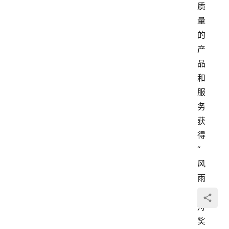
质
量
的
产
品
和
服
务
获
得
“
风
雨
同
舟
奖