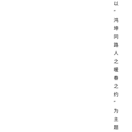
以
“
鸿
坤
同
路
人
之
暖
春
之
约
”
为
主
题