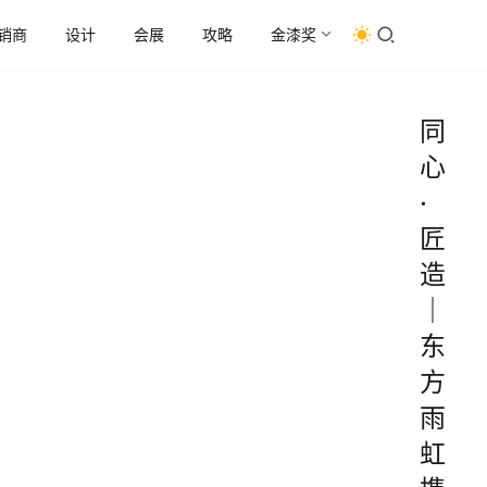
销商
设计
会展
攻略
金漆奖
同
心
·
匠
造
｜
东
方
雨
虹