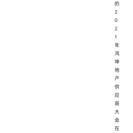
的
2
0
2
1
年
鸿
坤
地
产
供
应
商
大
会
在