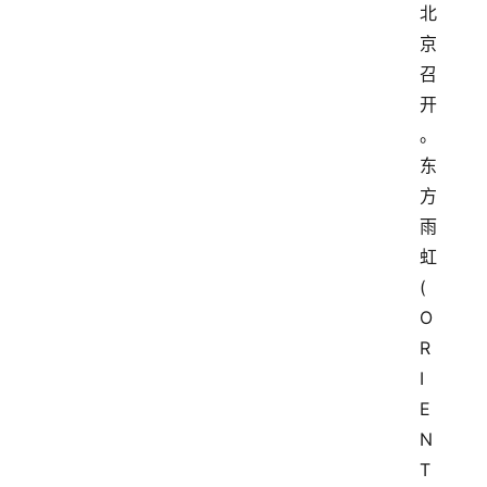
北
京
召
开
。
东
方
雨
虹 
(
O
R
I
E
N
T