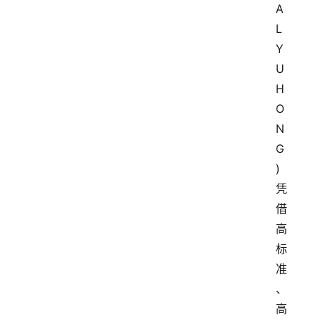
A
L 
Y
U
H
O
N
G
)
凭
借
高
标
准
、
高