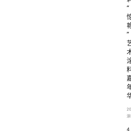
“
”
20
涂
4