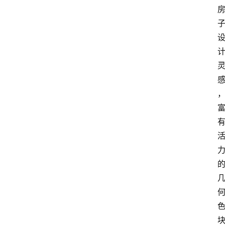
攻
略
金
漆
奖