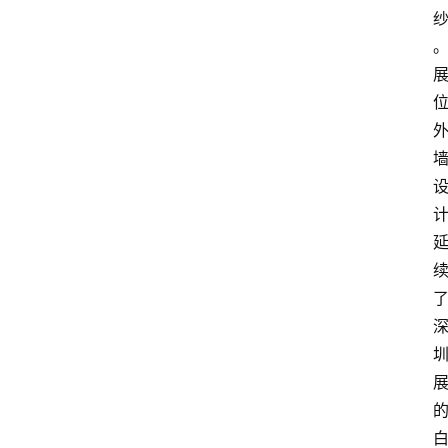
资
讯
人
物
志
金
销
商
设
计
会
展