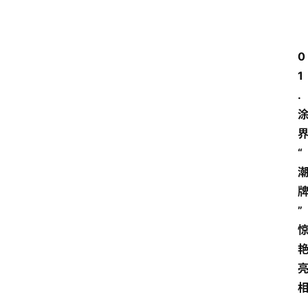
0
1
.
“
”