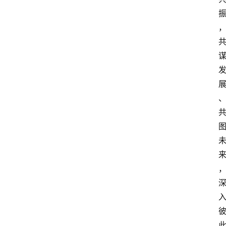
资
讯
人
物
志
金
销
商
设
计
会
展