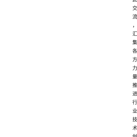
攻
略
金
漆
奖