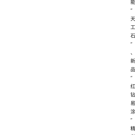
“
”
“
”