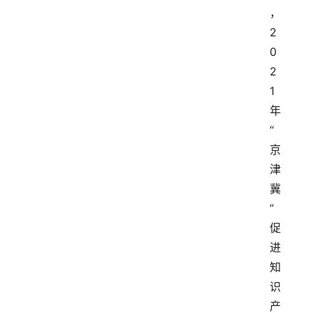
，
2
0
2
1
年
“
京
津
冀
”
促
进
知
识
产