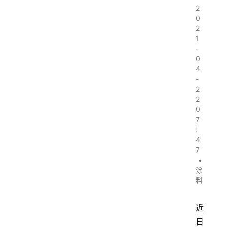
2
0
2
1
-
0
4
-
2
2
0
7
:
4
7
•
涂
料
近
日