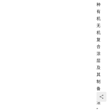
种
有
机
无
机
复
合
涂
层
及
其
制
备
方
法
”