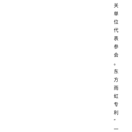
关
单
位
代
表
参
会
。
东
方
雨
虹
专
利
“
一