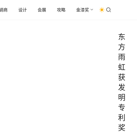
销商
设计
会展
攻略
金漆奖
东
方
雨
虹
获
发
明
专
利
奖