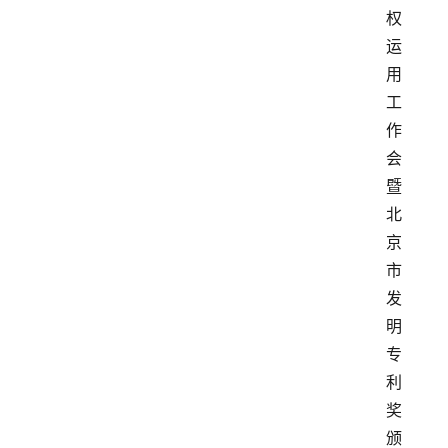
权
运
用
工
作
会
暨
北
京
市
发
明
专
利
奖
颁