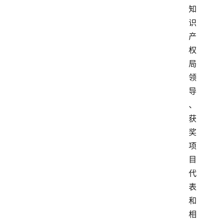
知
识
产
权
局
领
导
、
获
奖
项
目
代
表
和
相