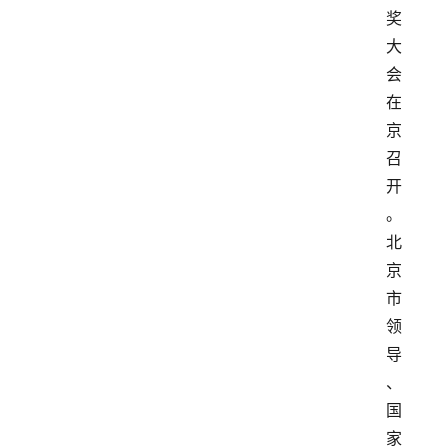
奖
大
会
在
京
召
开
。
北
京
市
领
导
、
国
家