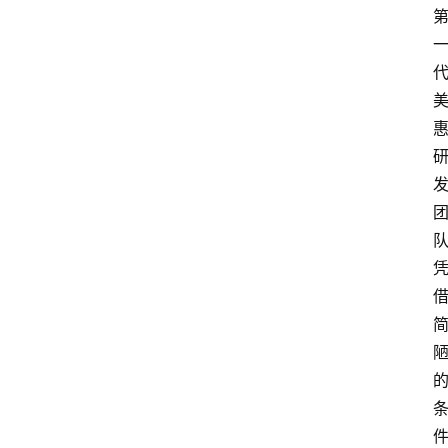
会
展
攻
略
金
漆
奖