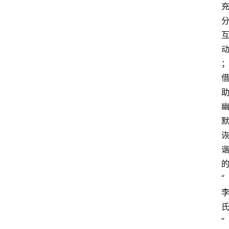
会
展
攻
略
金
漆
奖
“
”