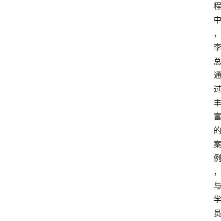
首
页
资
讯
人
物
志
金
销
商
设
计