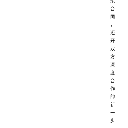
架
合
同
，
迈
开
双
方
深
度
合
作
的
新
一
步