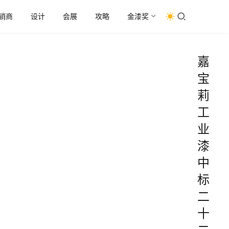
销商
设计
会展
攻略
金漆奖
嘉
宝
莉
工
业
漆
中
标
二
十