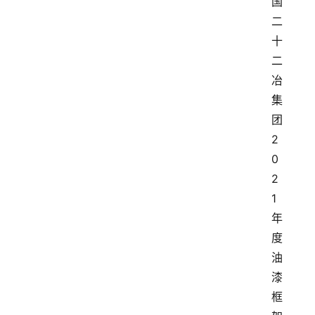
国
二
十
二
冶
集
团
2
0
2
1
年
度
油
漆
框