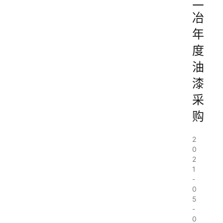
二
冶
年
度
油
漆
采
购
2
0
2
1
-
0
5
-
0