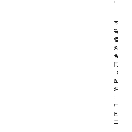
。
签
署
框
架
合
同
（
图
源
：
中
国
二
十