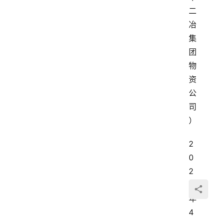
二
冶
集
团
物
资
公
司
）
2
0
2
1
年
4