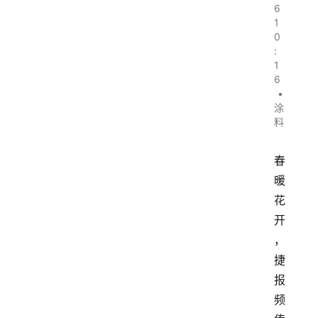
6
1
0
:
1
6
•
涂
料
春
暖
花
开
，
捷
报
频