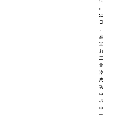
传
。
近
日
，
嘉
宝
莉
工
业
漆
成
功
中
标
中