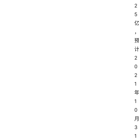
2
资
5
讯
人
物
志
2
金
0
销
2
商
1
设
1
计
0
会
3
展
1