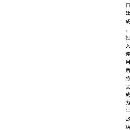
攻
略
金
漆
奖